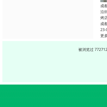
成
沿
烤
成
23-
更
被浏览过 7727