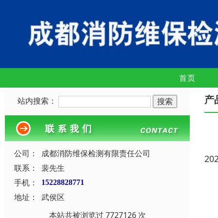
首页
产
站内搜索：
公司：
成都消防维保检测有限责任公司
20
联系：
裴先生
手机：
15228828771
地址：
武侯区
本站共被浏览过 7727126 次