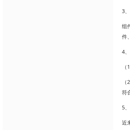
3
组
件
4
（
（
符
5
近