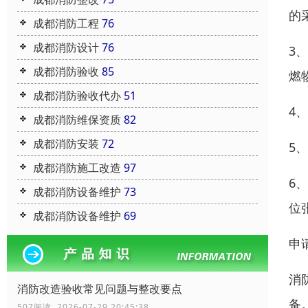
的
成都消防工程
76
成都消防设计
76
3
成都消防验收
85
燃
成都消防验收代办
51
4
成都消防维保资质
82
成都消防安装
72
5
成都消防施工改造
97
6
成都消防设备维护
73
位
成都消防设备维护
69
申
消
消防改造验收常见问题与整改要点
备
507阅读 2026-07-29 20:45:38