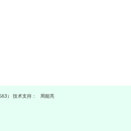
563）
技
术
支
持
：
周能亮