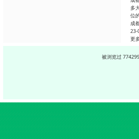
成
多
位
成
23-
更
被浏览过 7742