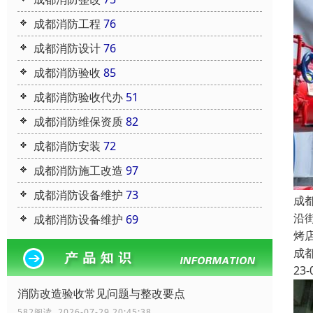
成都消防工程
76
成都消防设计
76
成都消防验收
85
成都消防验收代办
51
成都消防维保资质
82
成都消防安装
72
成都消防施工改造
97
成都消防设备维护
73
成
沿
成都消防设备维护
69
烤
成
23-
消防改造验收常见问题与整改要点
582阅读 2026-07-29 20:45:38