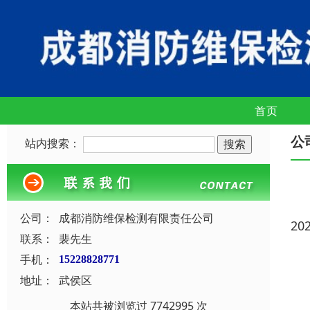
首页
公
站内搜索：
公司：
成都消防维保检测有限责任公司
20
联系：
裴先生
手机：
15228828771
地址：
武侯区
本站共被浏览过 7742995 次