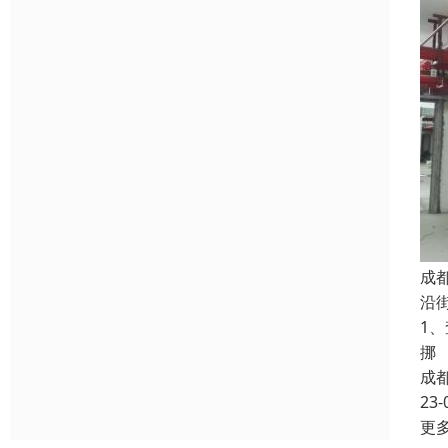
成
沿
1
挪
成
23-
更