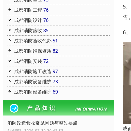
5
成都消防工程
76
告
成都消防设计
76
成都消防验收
85
6
成都消防验收代办
51
成都消防维保资质
82
成都消防安装
72
成都消防施工改造
97
成都消防设备维护
73
成都消防设备维护
69
消防改造验收常见问题与整改要点
成
444阅读 2026-07-29 20:45:38