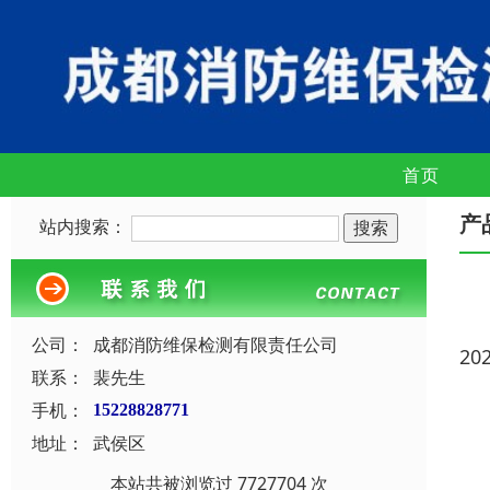
首页
产
站内搜索：
公司：
成都消防维保检测有限责任公司
20
联系：
裴先生
手机：
15228828771
地址：
武侯区
本站共被浏览过 7727704 次