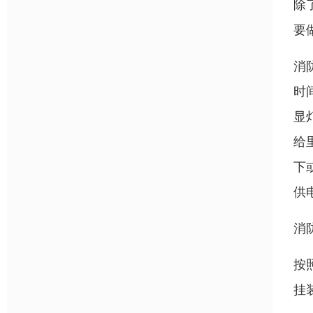
除
要
消
时
显
给
下
供
消
按
挂