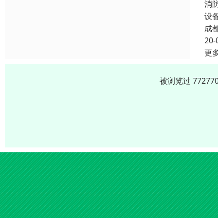
消
设
成
20-
更
被浏览过 7727