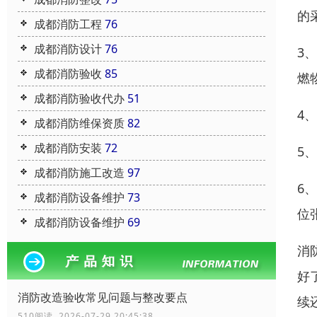
的
成都消防工程
76
成都消防设计
76
3
成都消防验收
85
燃
成都消防验收代办
51
4
成都消防维保资质
82
成都消防安装
72
5
成都消防施工改造
97
6
成都消防设备维护
73
位
成都消防设备维护
69
消
好
消防改造验收常见问题与整改要点
续
510阅读 2026-07-29 20:45:38