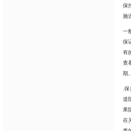
保
施
一
保
有
查
期
.
道
果
在
查