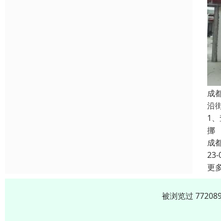
成
沿
1
挪
成
23-
更
被浏览过 7720