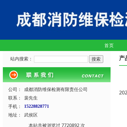
首页
产
站内搜索：
公司：
成都消防维保检测有限责任公司
20
联系：
裴先生
手机：
15228828771
地址：
武侯区
本站共被浏览过 7720892 次