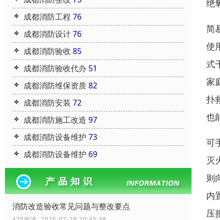
绝
成都消防工程
76
简
成都消防设计
76
使
成都消防验收
85
式
成都消防验收代办
51
家
成都消防维保资质
82
扑
成都消防安装
72
也
成都消防施工改造
97
成都消防设备维护
73
可
成都消防设备维护
69
灭
则
内
消防改造验收常见问题与整改要点
压
475阅读 2026-07-29 20:45:38