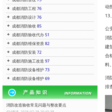
动
成都消防工程
76
1
成都消防设计
76
成都消防验收
85
公
成都消防验收代办
51
消
成都消防维保资质
82
建
成都消防安装
72
合
成都消防施工改造
97
料
成都消防设备维护
73
消
成都消防设备维护
69
排
消防改造验收常见问题与整改要点
454阅读 2026-07-29 20:45:38