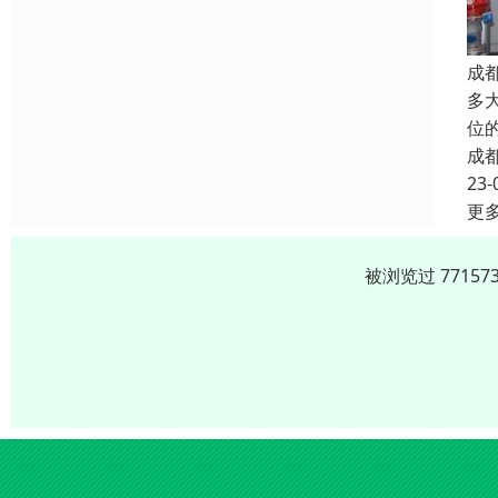
成
多
位
成
23-
更
被浏览过 7715