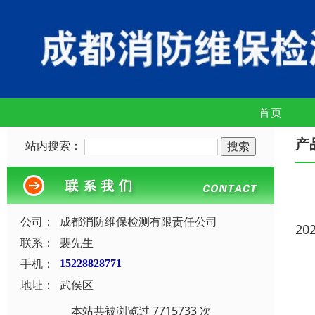
首页
产
站内搜索：
公司：
成都消防维保检测有限责任公司
20
联系：
裴先生
手机：
15228828771
地址：
武侯区
本站共被浏览过 7715733 次